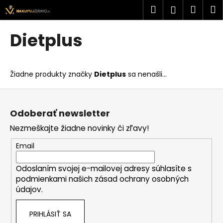
K
Prejsť
Hľadať
Náku
M
Prihlásen
na
o
obsah
Späť
Späť
košík
š
Dietplus
í
Č
k
o
Žiadne produkty značky
Dietplus
sa nenašli...
p
o
Z
t
á
Odoberať newsletter
r
p
Nezmeškajte žiadne novinky či zľavy!
e
ä
b
t
Email
u
i
j
Odoslaním svojej e-mailovej adresy súhlasíte s
e
podmienkami našich zásad ochrany osobných
e
údajov.
t
e
PRIHLÁSIŤ SA
n