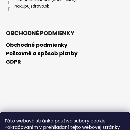
č
nakupujzdravo.sk
a
m
e
OBCHODNÉ PODMIENKY
NZ
DERMOCOSMETICS
Obchodné podmienky
KRÉM
PROTI
Poštovné a spôsob platby
PIGMENTOVÝM
GDPR
ŠKVRNÁM
–
DERMOKOZMETICKÝ
KRÉM
NA
ZJEDNOTENIE
TÓNU
PLETI
€10,79
Táto webová stránka používa súbory cookie.
Pokračovaním v prehliadaní tejto webovej stránky