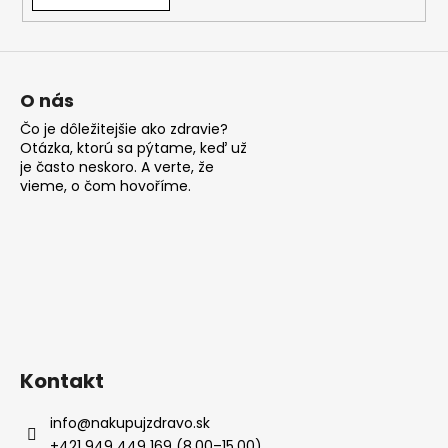
á
j
s
ť
O nás
?
Čo je dôležitejšie ako zdravie?
Otázka, ktorú sa pýtame, keď už
je často neskoro. A verte, že
vieme, o čom hovoříme.
HĽADAŤ
O
d
p
Kontakt
o
r
info
@
nakupujzdravo.sk
ú
+421 949 449 169 (8.00–15.00)